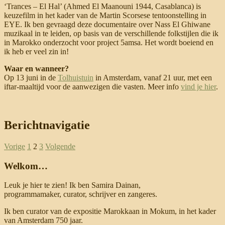
‘Trances – El Hal’ (Ahmed El Maanouni 1944, Casablanca) is
keuzefilm in het kader van de Martin Scorsese tentoonstelling in
EYE. Ik ben gevraagd deze documentaire over Nass El Ghiwane
muzikaal in te leiden, op basis van de verschillende folkstijlen die ik
in Marokko onderzocht voor project 5amsa. Het wordt boeiend en
ik heb er veel zin in!
Waar en wanneer?
Op 13 juni in de
Tolhuistuin
in Amsterdam, vanaf 21 uur, met een
iftar-maaltijd voor de aanwezigen die vasten. Meer info
vind je hier
.
Berichtnavigatie
Vorige
1
2
3
Volgende
Welkom…
Leuk je hier te zien! Ik ben Samira Dainan,
programmamaker, curator, schrijver en zangeres.
Ik ben curator van de expositie Marokkaan in Mokum, in het kader
van Amsterdam 750 jaar.