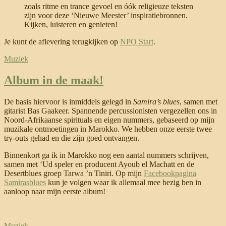
zoals ritme en trance gevoel en óók religieuze teksten
zijn voor deze ‘Nieuwe Meester’ inspiratiebronnen.
Kijken, luisteren en genieten!
Je kunt de aflevering terugkijken op
NPO Start
.
Muziek
Album in de maak!
De basis hiervoor is inmiddels gelegd in
Samira’s blues
, samen met
gitarist Bas Gaakeer. Spannende percussionisten vergezellen ons in
Noord-Afrikaanse spirituals en eigen nummers, gebaseerd op mijn
muzikale ontmoetingen in Marokko. We hebben onze eerste twee
try-outs gehad en die zijn goed ontvangen.
Binnenkort ga ik in Marokko nog een aantal nummers schrijven,
samen met ‘Ud speler en producent Ayoub el Machatt en de
Desertblues groep Tarwa ’n Tiniri. Op mijn
Facebookpagina
Samirasblues
kun je volgen waar ik allemaal mee bezig ben in
aanloop naar mijn eerste album!
Muziek