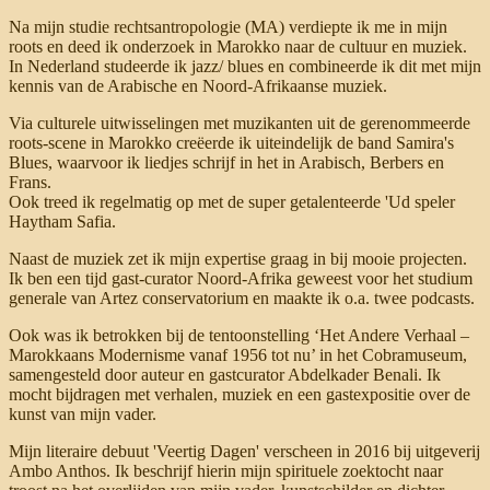
Na mijn studie rechtsantropologie (MA) verdiepte ik me in mijn
roots en deed ik onderzoek in Marokko naar de cultuur en muziek.
In Nederland studeerde ik jazz/ blues en combineerde ik dit met mijn
kennis van de Arabische en Noord-Afrikaanse muziek.
Via culturele uitwisselingen met muzikanten uit de gerenommeerde
roots-scene in Marokko creëerde ik uiteindelijk de band Samira's
Blues, waarvoor ik liedjes schrijf in het in Arabisch, Berbers en
Frans.
Ook treed ik regelmatig op met de super getalenteerde 'Ud speler
Haytham Safia.
Naast de muziek zet ik mijn expertise graag in bij mooie projecten.
Ik ben een tijd gast-curator Noord-Afrika geweest voor het studium
generale van Artez conservatorium en maakte ik o.a. twee podcasts.
Ook was ik betrokken bij de tentoonstelling ‘Het Andere Verhaal –
Marokkaans Modernisme vanaf 1956 tot nu’ in het Cobramuseum,
samengesteld door auteur en gastcurator Abdelkader Benali. Ik
mocht bijdragen met verhalen, muziek en een gastexpositie over de
kunst van mijn vader.
Mijn literaire debuut 'Veertig Dagen' verscheen in 2016 bij uitgeverij
Ambo Anthos. Ik beschrijf hierin mijn spirituele zoektocht naar