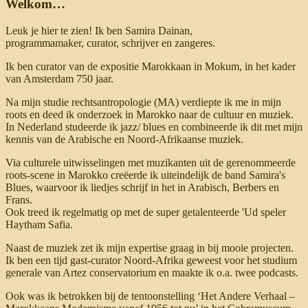
Welkom…
Leuk je hier te zien! Ik ben Samira Dainan,
programmamaker, curator, schrijver en zangeres.
Ik ben curator van de expositie Marokkaan in Mokum, in het kader
van Amsterdam 750 jaar.
Na mijn studie rechtsantropologie (MA) verdiepte ik me in mijn
roots en deed ik onderzoek in Marokko naar de cultuur en muziek.
In Nederland studeerde ik jazz/ blues en combineerde ik dit met mijn
kennis van de Arabische en Noord-Afrikaanse muziek.
Via culturele uitwisselingen met muzikanten uit de gerenommeerde
roots-scene in Marokko creëerde ik uiteindelijk de band Samira's
Blues, waarvoor ik liedjes schrijf in het in Arabisch, Berbers en
Frans.
Ook treed ik regelmatig op met de super getalenteerde 'Ud speler
Haytham Safia.
Naast de muziek zet ik mijn expertise graag in bij mooie projecten.
Ik ben een tijd gast-curator Noord-Afrika geweest voor het studium
generale van Artez conservatorium en maakte ik o.a. twee podcasts.
Ook was ik betrokken bij de tentoonstelling ‘Het Andere Verhaal –