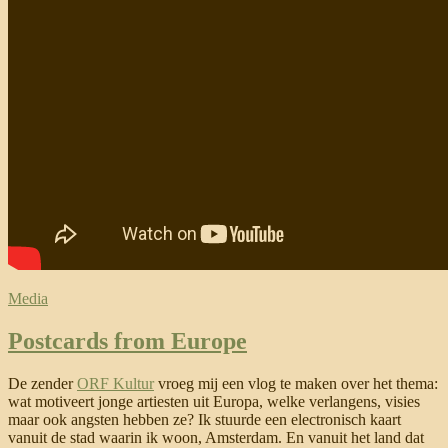
Media
Postcards from Europe
De zender
ORF Kultur
vroeg mij een vlog te maken over het thema:
wat motiveert jonge artiesten uit Europa, welke verlangens, visies
maar ook angsten hebben ze? Ik stuurde een electronisch kaart
vanuit de stad waarin ik woon, Amsterdam. En vanuit het land dat